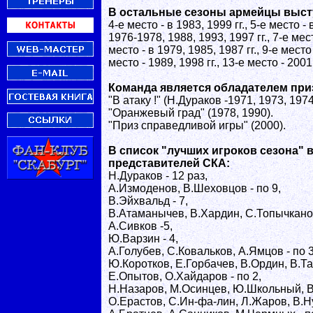
В остальные сезоны армейцы высту
4-е место - в 1983, 1999 гг., 5-е место - 
1976-1978, 1988, 1993, 1997 гг., 7-е мест
место - в 1979, 1985, 1987 гг., 9-е место 
место - 1989, 1998 гг., 13-е место - 2001 
Команда является обладателем при
"В атаку !" (Н.Дураков -1971, 1973, 197
"Оранжевый град" (1978, 1990).
"Приз справедливой игры" (2000).
В список "лучших игроков сезона" 
представителей СКА:
Н.Дураков - 12 раз,
А.Измоденов, В.Шеховцов - по 9,
В.Эйхвальд - 7,
В.Атаманычев, В.Хардин, С.Топычканов
А.Сивков -5,
Ю.Варзин - 4,
А.Голубев, С.Ковальков, А.Ямцов - по 3
Ю.Коротков, Е.Горбачев, В.Ордин, В.Т
Е.Опытов, О.Хайдаров - по 2,
Н.Назаров, М.Осинцев, Ю.Школьный, В
О.Ерастов, С.Ин-фа-лин, Л.Жаров, В.