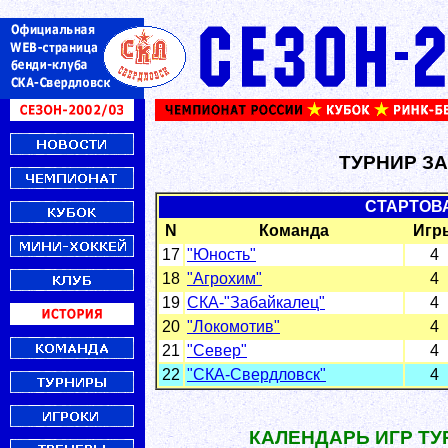
ТУРНИР ЗА
СТАРТОВ
N
Команда
Игр
17
"Юность"
4
18
"Агрохим"
4
19
СКА-"Забайкалец"
4
20
"Локомотив"
4
21
"Север"
4
22
"СКА-Свердловск"
4
КАЛЕНДАРЬ ИГР ТУР