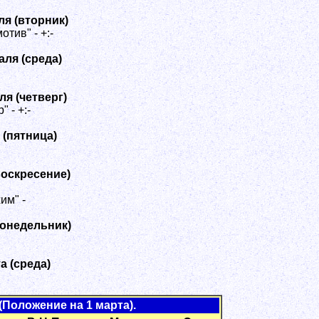
ля (вторник)
тив" - +:-
аля (среда)
ля (четверг)
 - +:-
 (пятница)
воскресение)
им" -
понедельник)
а (среда)
оложение на 1 марта).