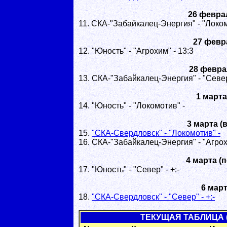
26 февра
11. СКА-"Забайкалец-Энергия" - "Локомо
27 февр
12. "Юность" - "Агрохим" - 13:3
28 февра
13. СКА-"Забайкалец-Энергия" - "Север"
1 марта
14. "Юность" - "Локомотив" -
3 марта (
15.
"СКА-Свердловск" - "Локомотив" -
16. СКА-"Забайкалец-Энергия" - "Агрох
4 марта (
17. "Юность" - "Север" - +:-
6 март
18.
"СКА-Свердловск" - "Север" - +:-
ТЕКУЩАЯ ТАБЛИЦА (П