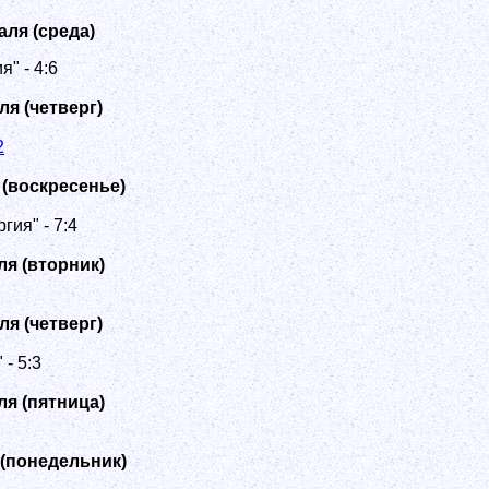
аля (среда)
" - 4:6
ля (четверг)
2
 (воскресенье)
гия" - 7:4
ля (вторник)
ля (четверг)
- 5:3
ля (пятница)
 (понедельник)