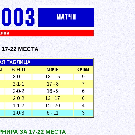
 17-22 МЕСТА
АЯ ТАБЛИЦА
ы
В-Н-П
Мячи
Очки
3-0-1
13 - 15
9
2-1-1
17 - 8
7
2-0-2
16 - 9
6
2-0-2
13 - 17
6
1-1-2
15 - 20
4
1-0-3
6 - 11
3
НИРА ЗА 17-22 МЕСТА